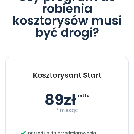
robienia
kosztorysów musi
być drogi?
Kosztorysant Start
89zł
netto
/ miesiąc
narzędzie do przedmiarowania