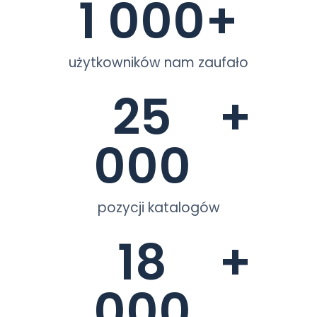
1 000
+
użytkowników nam zaufało
25
+
000
pozycji katalogów
18
+
000