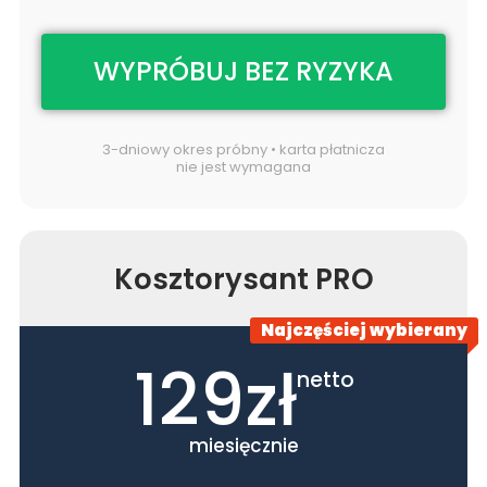
WYPRÓBUJ BEZ RYZYKA
3-dniowy okres próbny • karta płatnicza
nie jest wymagana
Kosztorysant PRO
Najczęściej wybierany
129zł
netto
miesięcznie