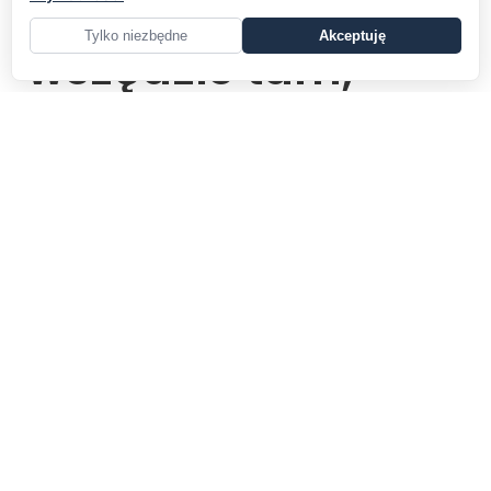
Dostępna
Tylko niezbędne
Akceptuję
wszędzie tam,
gdzie jesteś
budzetuje.pl nie wymaga skomplikowanej instalacji ani
klucza licencyjnego. Od razu po rejestracji jest gotowe
do działania. Niezależnie czy pracujesz na komputerze
biurowym, czy używasz laptopa podczas podróży
służbowej, masz pełny dostęp do swoich kosztorysów.
Nawet na systemie MacOS.